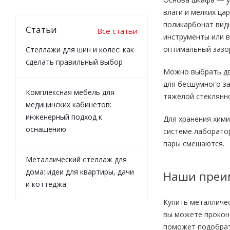
влаги и мелких ца
поликарбонат видн
Статьи
Все статьи
инструменты или в
оптимальный зазо
Стеллажи для шин и колес: как
сделать правильный выбор
Можно выбрать дв
для бесшумного з
Комплексная мебель для
тяжёлой стеклянн
медицинских кабинетов:
инженерный подход к
Для хранения хим
оснащению
системе лаборатор
пары смешаются.
Металлический стеллаж для
дома: идеи для квартиры, дачи
Наши преи
и коттеджа
Купить металличе
вы можете проконс
поможет подобрат