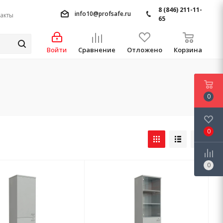
8 (846) 211-11-
info10@profsafe.ru
акты
65
Войти
Сравнение
Отложено
Корзина
0
0
0