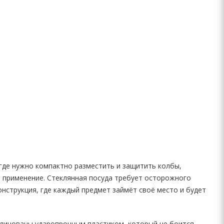
где нужно компактно разместить и защитить колбы,
е применение. Стеклянная посуда требует осторожного
нструкция, где каждый предмет займёт своё место и будет
блицованы ударопрочным пластиком, который не боится