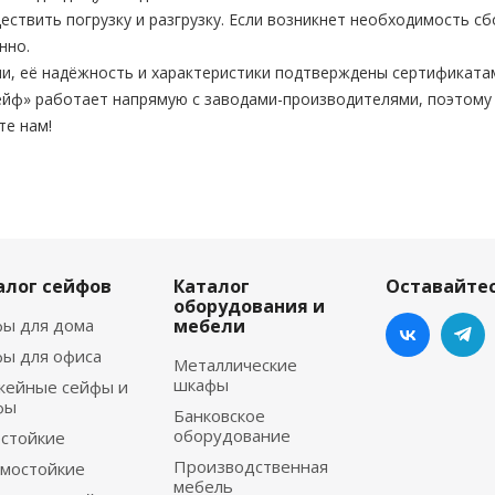
твить погрузку и разгрузку. Если возникнет необходимость с
нно.
и, её надёжность и характеристики подтверждены сертификата
йф» работает напрямую с заводами-производителями, поэтому
те нам!
алог сейфов
Каталог
Оставайтес
оборудования и
ы для дома
мебели
ы для офиса
Металлические
шкафы
жейные сейфы и
фы
Банковское
оборудование
стойкие
Производственная
мостойкие
мебель