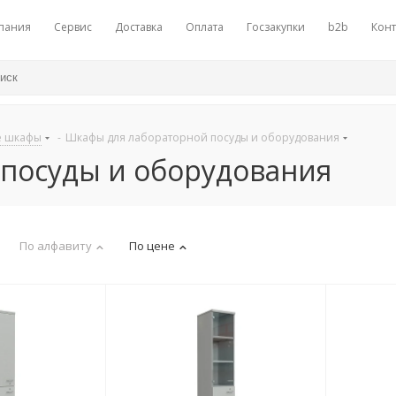
пания
Сервис
Доставка
Оплата
Госзакупки
b2b
Конт
е шкафы
-
Шкафы для лабораторной посуды и оборудования
посуды и оборудования
По алфавиту
По цене