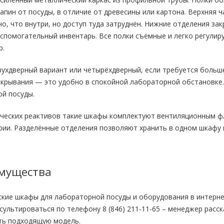
рапин от посуды, в отличие от древесины или картона. Верхняя
о, что внутри, но доступ туда затруднён. Нижние отделения за
спомогательный инвентарь. Все полки съёмные и легко регулиру
р.
ухдверный вариант или четырёхдверный, если требуется больш
акрывания — это удобно в спокойной лабораторной обстановке
ой посуды.
ических реактивов такие шкафы комплектуют вентиляционным ф
ии. Разделённые отделения позволяют хранить в одном шкафу в
мущества
ские шкафы для лабораторной посуды и оборудования в интерн
ультироваться по телефону 8 (846) 211-11-65 – менеджер расс
ь подходящую модель.