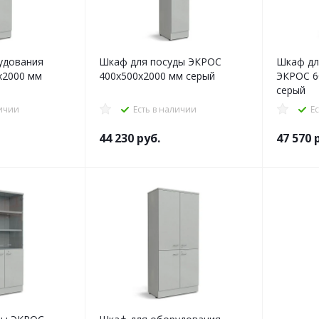
удования
Шкаф для посуды ЭКРОС
Шкаф дл
х2000 мм
400х500х2000 мм серый
ЭКРОС 6
серый
личии
Есть в наличии
Е
44 230
руб.
47 570
р