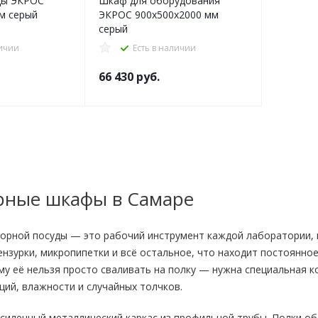
ды ЭКРОС
Шкаф для оборудования
м серый
ЭКРОС 900х500х2000 мм
серый
личии
Есть в наличии
66 430
руб.
рные шкафы в Самаре
орной посуды — это рабочий инструмент каждой лаборатории, 
ензурки, микропипетки и всё остальное, что находит постоянно
у её нельзя просто сваливать на полку — нужна специальная ко
ий, влажности и случайных толчков.
силенный металлический каркас из профильной трубы. Полки о